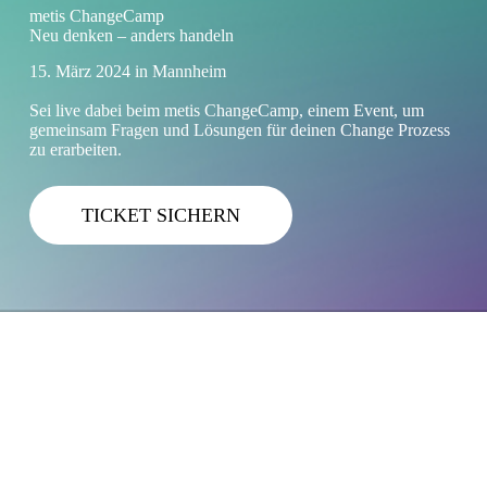
metis ChangeCamp
Neu denken – anders handeln
15. März 2024 in Mannheim
Sei live dabei beim metis ChangeCamp, einem Event, um
gemeinsam Fragen und Lösungen für deinen Change Prozess
zu erarbeiten.
TICKET SICHERN
Herzliche Einladung zum metis ChangeCamp
Digitalisierung, Agilisierung, New Work, Fachkräftemangel
und globale Krisen stellen Unternehmen vor enorme
Herausforderungen, die nicht mehr mit den alt-bekannten
Change-Modellen zu bearbeiten sind. Vielmehr braucht es